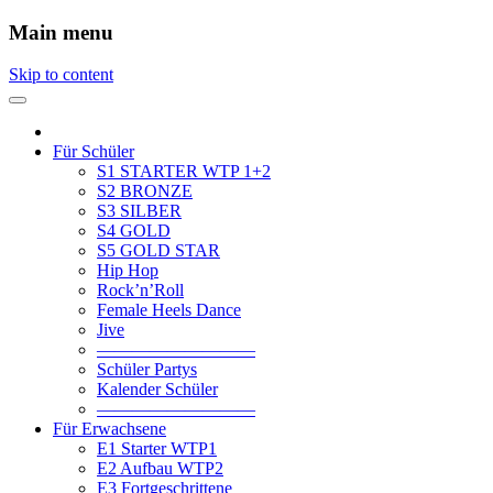
Main menu
Skip to content
Für Schüler
S1 STARTER WTP 1+2
S2 BRONZE
S3 SILBER
S4 GOLD
S5 GOLD STAR
Hip Hop
Rock’n’Roll
Female Heels Dance
Jive
—————————
Schüler Partys
Kalender Schüler
—————————
Für Erwachsene
E1 Starter WTP1
E2 Aufbau WTP2
E3 Fortgeschrittene