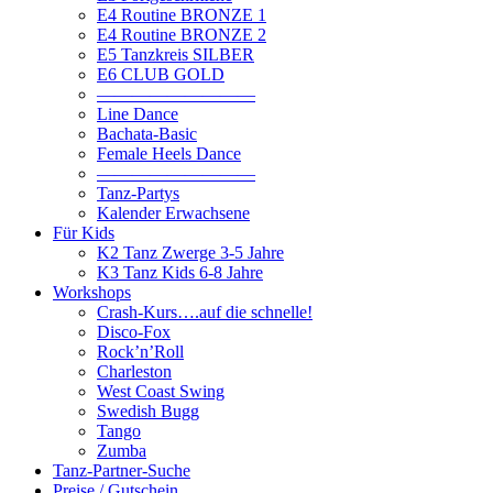
E4 Routine BRONZE 1
E4 Routine BRONZE 2
E5 Tanzkreis SILBER
E6 CLUB GOLD
—————————
Line Dance
Bachata-Basic
Female Heels Dance
—————————
Tanz-Partys
Kalender Erwachsene
Für Kids
K2 Tanz Zwerge 3-5 Jahre
K3 Tanz Kids 6-8 Jahre
Workshops
Crash-Kurs….auf die schnelle!
Disco-Fox
Rock’n’Roll
Charleston
West Coast Swing
Swedish Bugg
Tango
Zumba
Tanz-Partner-Suche
Preise / Gutschein