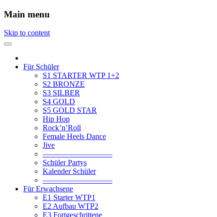
Main menu
Skip to content
Für Schüler
S1 STARTER WTP 1+2
S2 BRONZE
S3 SILBER
S4 GOLD
S5 GOLD STAR
Hip Hop
Rock’n’Roll
Female Heels Dance
Jive
—————————
Schüler Partys
Kalender Schüler
—————————
Für Erwachsene
E1 Starter WTP1
E2 Aufbau WTP2
E3 Fortgeschrittene