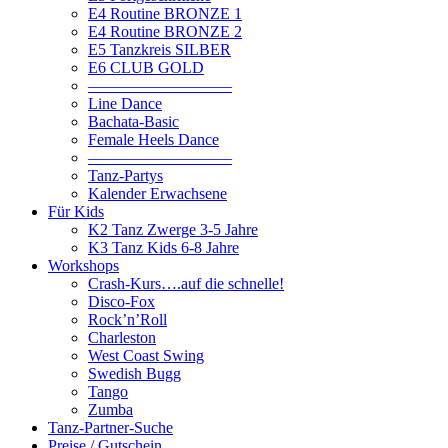
E4 Routine BRONZE 1
E4 Routine BRONZE 2
E5 Tanzkreis SILBER
E6 CLUB GOLD
—————————
Line Dance
Bachata-Basic
Female Heels Dance
—————————
Tanz-Partys
Kalender Erwachsene
Für Kids
K2 Tanz Zwerge 3-5 Jahre
K3 Tanz Kids 6-8 Jahre
Workshops
Crash-Kurs….auf die schnelle!
Disco-Fox
Rock’n’Roll
Charleston
West Coast Swing
Swedish Bugg
Tango
Zumba
Tanz-Partner-Suche
Preise / Gutschein