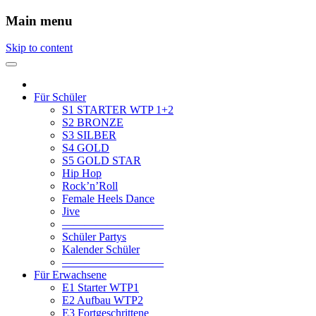
Main menu
Skip to content
Für Schüler
S1 STARTER WTP 1+2
S2 BRONZE
S3 SILBER
S4 GOLD
S5 GOLD STAR
Hip Hop
Rock’n’Roll
Female Heels Dance
Jive
—————————
Schüler Partys
Kalender Schüler
—————————
Für Erwachsene
E1 Starter WTP1
E2 Aufbau WTP2
E3 Fortgeschrittene