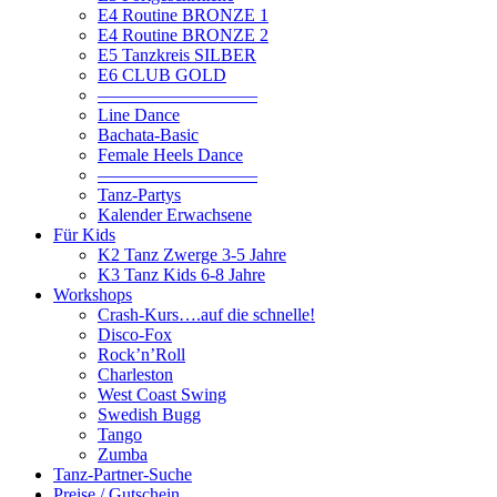
E4 Routine BRONZE 1
E4 Routine BRONZE 2
E5 Tanzkreis SILBER
E6 CLUB GOLD
—————————
Line Dance
Bachata-Basic
Female Heels Dance
—————————
Tanz-Partys
Kalender Erwachsene
Für Kids
K2 Tanz Zwerge 3-5 Jahre
K3 Tanz Kids 6-8 Jahre
Workshops
Crash-Kurs….auf die schnelle!
Disco-Fox
Rock’n’Roll
Charleston
West Coast Swing
Swedish Bugg
Tango
Zumba
Tanz-Partner-Suche
Preise / Gutschein