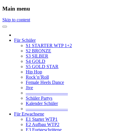
Main menu
Skip to content
Für Schüler
S1 STARTER WTP 1+2
S2 BRONZE
S3 SILBER
S4 GOLD
S5 GOLD STAR
Hip Hop
Rock’n’Roll
Female Heels Dance
Jive
—————————
Schüler Partys
Kalender Schüler
—————————
Für Erwachsene
E1 Starter WTP1
E2 Aufbau WTP2
E3 Fortgeschrittene