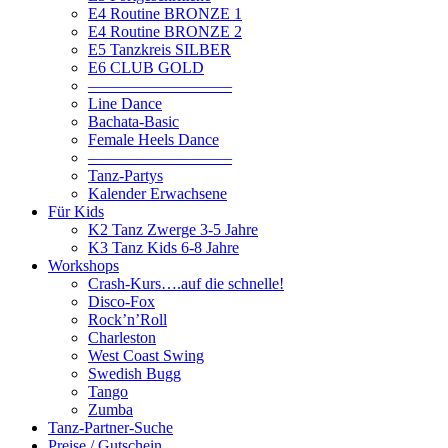
E4 Routine BRONZE 1
E4 Routine BRONZE 2
E5 Tanzkreis SILBER
E6 CLUB GOLD
—————————
Line Dance
Bachata-Basic
Female Heels Dance
—————————
Tanz-Partys
Kalender Erwachsene
Für Kids
K2 Tanz Zwerge 3-5 Jahre
K3 Tanz Kids 6-8 Jahre
Workshops
Crash-Kurs….auf die schnelle!
Disco-Fox
Rock’n’Roll
Charleston
West Coast Swing
Swedish Bugg
Tango
Zumba
Tanz-Partner-Suche
Preise / Gutschein