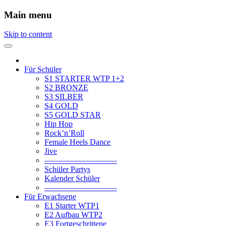
Main menu
Skip to content
Für Schüler
S1 STARTER WTP 1+2
S2 BRONZE
S3 SILBER
S4 GOLD
S5 GOLD STAR
Hip Hop
Rock’n’Roll
Female Heels Dance
Jive
—————————
Schüler Partys
Kalender Schüler
—————————
Für Erwachsene
E1 Starter WTP1
E2 Aufbau WTP2
E3 Fortgeschrittene