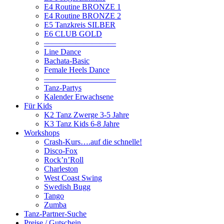
E4 Routine BRONZE 1
E4 Routine BRONZE 2
E5 Tanzkreis SILBER
E6 CLUB GOLD
—————————
Line Dance
Bachata-Basic
Female Heels Dance
—————————
Tanz-Partys
Kalender Erwachsene
Für Kids
K2 Tanz Zwerge 3-5 Jahre
K3 Tanz Kids 6-8 Jahre
Workshops
Crash-Kurs….auf die schnelle!
Disco-Fox
Rock’n’Roll
Charleston
West Coast Swing
Swedish Bugg
Tango
Zumba
Tanz-Partner-Suche
Preise / Gutschein