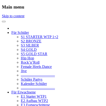
Main menu
Skip to content
Für Schüler
S1 STARTER WTP 1+2
S2 BRONZE
S3 SILBER
S4 GOLD
S5 GOLD STAR
Hip Hop
Rock’n’Roll
Female Heels Dance
Jive
—————————
Schüler Partys
Kalender Schüler
—————————
Für Erwachsene
E1 Starter WTP1
E2 Aufbau WTP2
E3 Fortgeschrittene