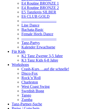
E4 Routine BRONZE 1
E4 Routine BRONZE 2
E5 Tanzkreis SILBER
E6 CLUB GOLD
—————————
Line Dance
Bachata-Basic
Female Heels Dance
—————————
Tanz-Partys
Kalender Erwachsene
Für Kids
K2 Tanz Zwerge 3-5 Jahre
K3 Tanz Kids 6-8 Jahre
Workshops
Crash-Kurs….auf die schnelle!
Disco-Fox
Rock’n’Roll
Charleston
West Coast Swing
Swedish Bugg
Tango
Zumba
Tanz-Partner-Suche
Preise / Gutschein