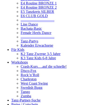
E4 Routine BRONZE 1
E4 Routine BRONZE 2
E5 Tanzkreis SILBER
E6 CLUB GOLD
—————————
Line Dance
Bachata-Basic
Female Heels Dance
—————————
Tanz-Partys
Kalender Erwachsene
Für Kids
K2 Tanz Zwerge 3-5 Jahre
K3 Tanz Kids 6-8 Jahre
Workshops
Crash-Kurs….auf die schnelle!
Disco-Fox
Rock’n’Roll
Charleston
West Coast Swing
Swedish Bugg
Tango
Zumba
Tanz-Partner-Suche
Preise / Gutschein