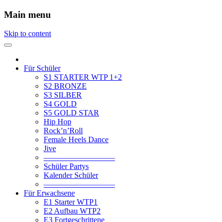
Main menu
Skip to content
Für Schüler
S1 STARTER WTP 1+2
S2 BRONZE
S3 SILBER
S4 GOLD
S5 GOLD STAR
Hip Hop
Rock’n’Roll
Female Heels Dance
Jive
—————————
Schüler Partys
Kalender Schüler
—————————
Für Erwachsene
E1 Starter WTP1
E2 Aufbau WTP2
E3 Fortgeschrittene