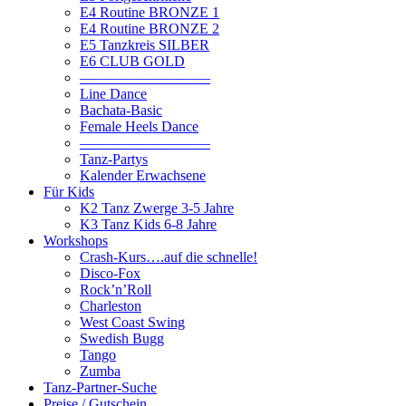
E4 Routine BRONZE 1
E4 Routine BRONZE 2
E5 Tanzkreis SILBER
E6 CLUB GOLD
—————————
Line Dance
Bachata-Basic
Female Heels Dance
—————————
Tanz-Partys
Kalender Erwachsene
Für Kids
K2 Tanz Zwerge 3-5 Jahre
K3 Tanz Kids 6-8 Jahre
Workshops
Crash-Kurs….auf die schnelle!
Disco-Fox
Rock’n’Roll
Charleston
West Coast Swing
Swedish Bugg
Tango
Zumba
Tanz-Partner-Suche
Preise / Gutschein