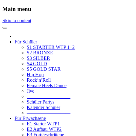
Main menu
Skip to content
Für Schüler
S1 STARTER WTP 1+2
S2 BRONZE
S3 SILBER
S4 GOLD
S5 GOLD STAR
Hip Hop
Rock’n’Roll
Female Heels Dance
Jive
—————————
Schüler Partys
Kalender Schüler
—————————
Für Erwachsene
E1 Starter WTP1
E2 Aufbau WTP2
E3 Fortgeschrittene