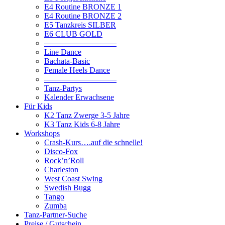
E4 Routine BRONZE 1
E4 Routine BRONZE 2
E5 Tanzkreis SILBER
E6 CLUB GOLD
—————————
Line Dance
Bachata-Basic
Female Heels Dance
—————————
Tanz-Partys
Kalender Erwachsene
Für Kids
K2 Tanz Zwerge 3-5 Jahre
K3 Tanz Kids 6-8 Jahre
Workshops
Crash-Kurs….auf die schnelle!
Disco-Fox
Rock’n’Roll
Charleston
West Coast Swing
Swedish Bugg
Tango
Zumba
Tanz-Partner-Suche
Preise / Gutschein