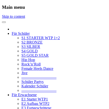
Main menu
Skip to content
Für Schüler
S1 STARTER WTP 1+2
S2 BRONZE
S3 SILBER
S4 GOLD
S5 GOLD STAR
Hip Hop
Rock’n’Roll
Female Heels Dance
Jive
—————————
Schüler Partys
Kalender Schüler
—————————
Für Erwachsene
E1 Starter WTP1
E2 Aufbau WTP2
E3 Fortgeschrittene