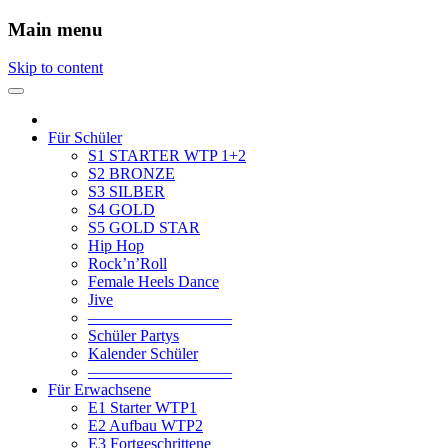
Main menu
Skip to content
Für Schüler
S1 STARTER WTP 1+2
S2 BRONZE
S3 SILBER
S4 GOLD
S5 GOLD STAR
Hip Hop
Rock’n’Roll
Female Heels Dance
Jive
—————————
Schüler Partys
Kalender Schüler
—————————
Für Erwachsene
E1 Starter WTP1
E2 Aufbau WTP2
E3 Fortgeschrittene