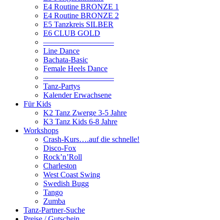
E4 Routine BRONZE 1
E4 Routine BRONZE 2
E5 Tanzkreis SILBER
E6 CLUB GOLD
—————————
Line Dance
Bachata-Basic
Female Heels Dance
—————————
Tanz-Partys
Kalender Erwachsene
Für Kids
K2 Tanz Zwerge 3-5 Jahre
K3 Tanz Kids 6-8 Jahre
Workshops
Crash-Kurs….auf die schnelle!
Disco-Fox
Rock’n’Roll
Charleston
West Coast Swing
Swedish Bugg
Tango
Zumba
Tanz-Partner-Suche
Preise / Gutschein