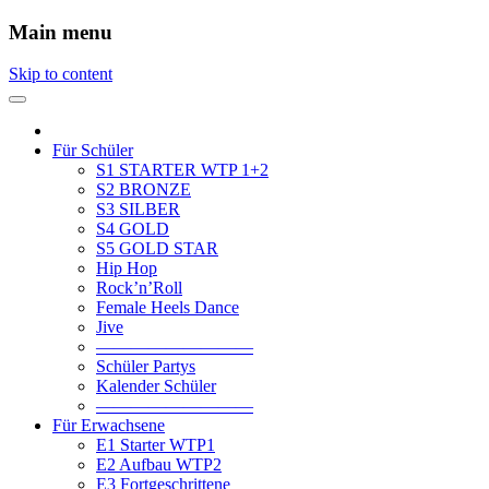
Main menu
Skip to content
Für Schüler
S1 STARTER WTP 1+2
S2 BRONZE
S3 SILBER
S4 GOLD
S5 GOLD STAR
Hip Hop
Rock’n’Roll
Female Heels Dance
Jive
—————————
Schüler Partys
Kalender Schüler
—————————
Für Erwachsene
E1 Starter WTP1
E2 Aufbau WTP2
E3 Fortgeschrittene