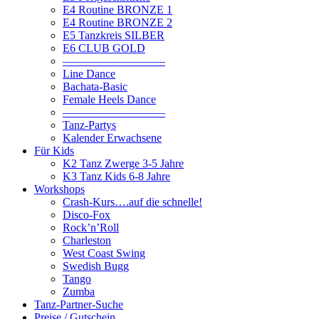
E4 Routine BRONZE 1
E4 Routine BRONZE 2
E5 Tanzkreis SILBER
E6 CLUB GOLD
—————————
Line Dance
Bachata-Basic
Female Heels Dance
—————————
Tanz-Partys
Kalender Erwachsene
Für Kids
K2 Tanz Zwerge 3-5 Jahre
K3 Tanz Kids 6-8 Jahre
Workshops
Crash-Kurs….auf die schnelle!
Disco-Fox
Rock’n’Roll
Charleston
West Coast Swing
Swedish Bugg
Tango
Zumba
Tanz-Partner-Suche
Preise / Gutschein