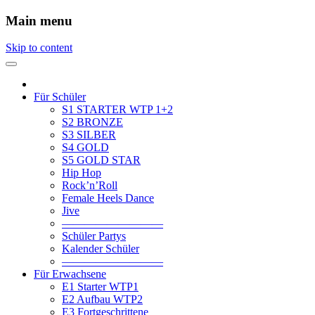
Main menu
Skip to content
Für Schüler
S1 STARTER WTP 1+2
S2 BRONZE
S3 SILBER
S4 GOLD
S5 GOLD STAR
Hip Hop
Rock’n’Roll
Female Heels Dance
Jive
—————————
Schüler Partys
Kalender Schüler
—————————
Für Erwachsene
E1 Starter WTP1
E2 Aufbau WTP2
E3 Fortgeschrittene