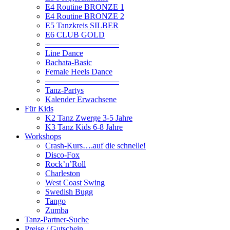
E4 Routine BRONZE 1
E4 Routine BRONZE 2
E5 Tanzkreis SILBER
E6 CLUB GOLD
—————————
Line Dance
Bachata-Basic
Female Heels Dance
—————————
Tanz-Partys
Kalender Erwachsene
Für Kids
K2 Tanz Zwerge 3-5 Jahre
K3 Tanz Kids 6-8 Jahre
Workshops
Crash-Kurs….auf die schnelle!
Disco-Fox
Rock’n’Roll
Charleston
West Coast Swing
Swedish Bugg
Tango
Zumba
Tanz-Partner-Suche
Preise / Gutschein