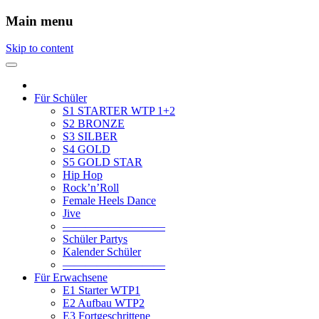
Main menu
Skip to content
Für Schüler
S1 STARTER WTP 1+2
S2 BRONZE
S3 SILBER
S4 GOLD
S5 GOLD STAR
Hip Hop
Rock’n’Roll
Female Heels Dance
Jive
—————————
Schüler Partys
Kalender Schüler
—————————
Für Erwachsene
E1 Starter WTP1
E2 Aufbau WTP2
E3 Fortgeschrittene