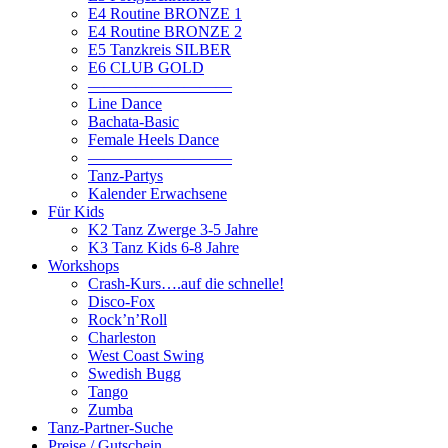
E4 Routine BRONZE 1
E4 Routine BRONZE 2
E5 Tanzkreis SILBER
E6 CLUB GOLD
—————————
Line Dance
Bachata-Basic
Female Heels Dance
—————————
Tanz-Partys
Kalender Erwachsene
Für Kids
K2 Tanz Zwerge 3-5 Jahre
K3 Tanz Kids 6-8 Jahre
Workshops
Crash-Kurs….auf die schnelle!
Disco-Fox
Rock’n’Roll
Charleston
West Coast Swing
Swedish Bugg
Tango
Zumba
Tanz-Partner-Suche
Preise / Gutschein