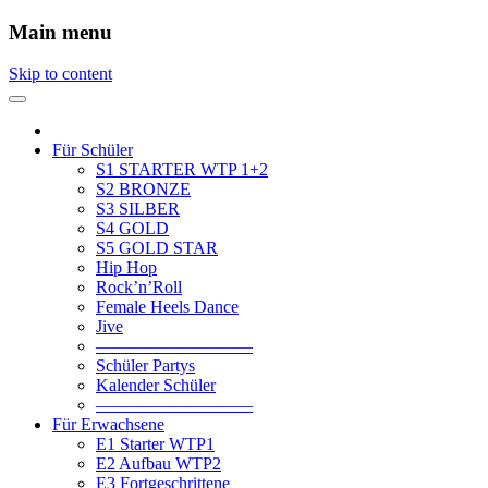
Main menu
Skip to content
Für Schüler
S1 STARTER WTP 1+2
S2 BRONZE
S3 SILBER
S4 GOLD
S5 GOLD STAR
Hip Hop
Rock’n’Roll
Female Heels Dance
Jive
—————————
Schüler Partys
Kalender Schüler
—————————
Für Erwachsene
E1 Starter WTP1
E2 Aufbau WTP2
E3 Fortgeschrittene