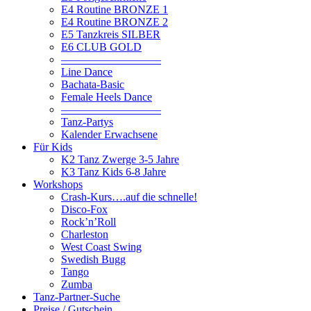
E4 Routine BRONZE 1
E4 Routine BRONZE 2
E5 Tanzkreis SILBER
E6 CLUB GOLD
—————————
Line Dance
Bachata-Basic
Female Heels Dance
—————————
Tanz-Partys
Kalender Erwachsene
Für Kids
K2 Tanz Zwerge 3-5 Jahre
K3 Tanz Kids 6-8 Jahre
Workshops
Crash-Kurs….auf die schnelle!
Disco-Fox
Rock’n’Roll
Charleston
West Coast Swing
Swedish Bugg
Tango
Zumba
Tanz-Partner-Suche
Preise / Gutschein