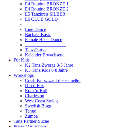
E4 Routine BRONZE 1
E4 Routine BRONZE 2
E5 Tanzkreis SILBER
E6 CLUB GOLD
—————————
Line Dance
Bachata-Basic
Female Heels Dance
—————————
Tanz-Partys
Kalender Erwachsene
Für Kids
K2 Tanz Zwerge 3-5 Jahre
K3 Tanz Kids 6-8 Jahre
Workshops
Crash-Kurs….auf die schnelle!
Disco-Fox
Rock’n’Roll
Charleston
West Coast Swing
Swedish Bugg
Tango
Zumba
Tanz-Partner-Suche
Preise / Gutschein