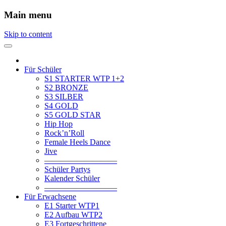
Main menu
Skip to content
Für Schüler
S1 STARTER WTP 1+2
S2 BRONZE
S3 SILBER
S4 GOLD
S5 GOLD STAR
Hip Hop
Rock’n’Roll
Female Heels Dance
Jive
—————————
Schüler Partys
Kalender Schüler
—————————
Für Erwachsene
E1 Starter WTP1
E2 Aufbau WTP2
E3 Fortgeschrittene